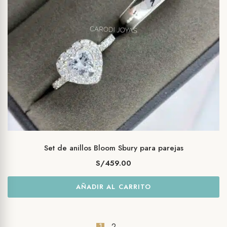
Set de anillos Bloom Sbury para parejas
S/
459.00
AÑADIR AL CARRITO
1
2
→