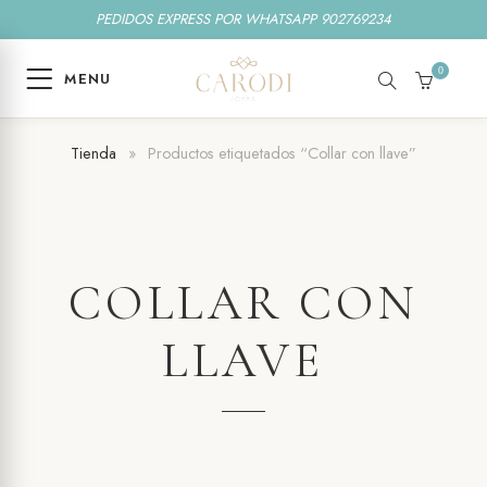
PEDIDOS EXPRESS POR WHATSAPP 902769234
0
MENU
SEARCH
CART
Tienda
»
Productos etiquetados “Collar con llave”
COLLAR CON
LLAVE