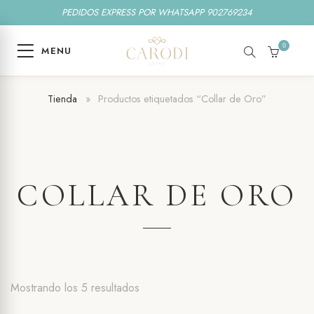
PEDIDOS EXPRESS POR WHATSAPP 902769234
0
MENU
SEARCH
CART
Tienda
»
Productos etiquetados “Collar de Oro”
COLLAR DE ORO
Ordenado
Mostrando los 5 resultados
por