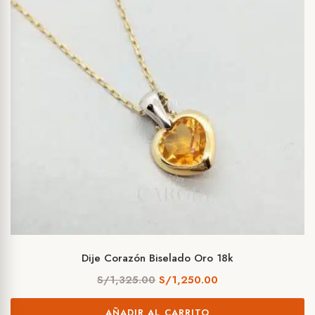
Dije Corazón Biselado Oro 18k
El
El
S/
1,325.00
S/
1,250.00
precio
precio
AÑADIR AL CARRITO
original
actual