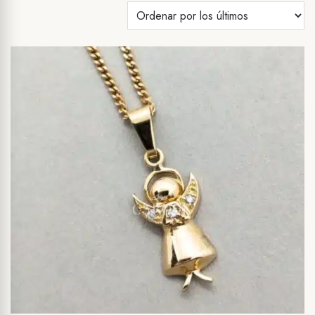
los
últimos