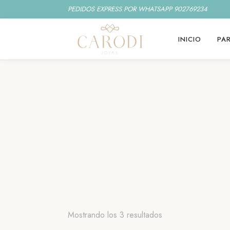
PEDIDOS EXPRESS POR WHATSAPP 902769234
INICIO
PAR
Ordenado
Mostrando los 3 resultados
por