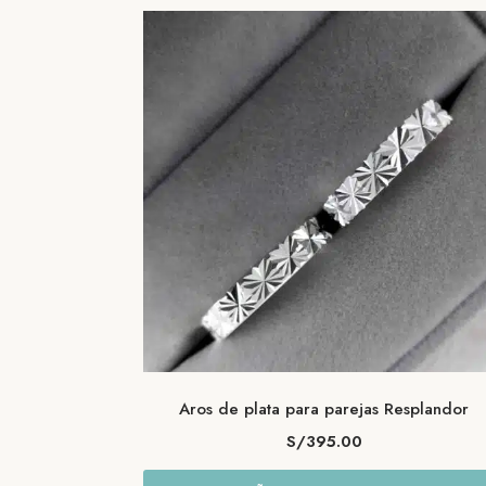
los
últimos
Aros de plata para parejas Resplandor
S/
395.00