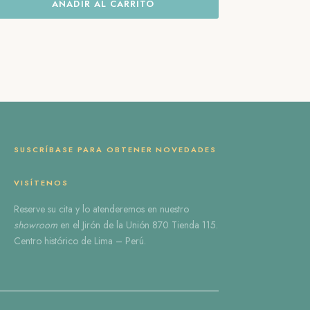
AÑADIR AL CARRITO
SUSCRÍBASE PARA OBTENER NOVEDADES
VISÍTENOS
Reserve
su cita
y lo atenderemos en nuestro
showroom
en el
Jirón de la Unión 870 Tienda 115
.
Centro histórico de Lima – Perú.