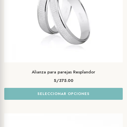
Alianza para parejas Resplandor
S/
375.00
SELECCIONAR OPCIONES
Este
producto
tiene
múltiples