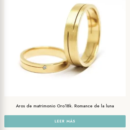
variantes.
Las
opciones
se
pueden
elegir
en
la
página
de
producto
Aros de matrimonio Oro18k. Romance de la luna
LEER MÁS