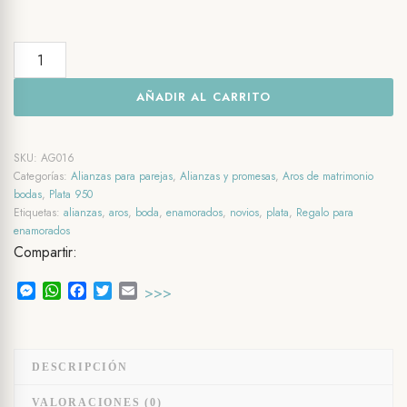
Alianzas
para
AÑADIR AL CARRITO
pareja
Slim
cantidad
SKU:
AG016
Categorías:
Alianzas para parejas
,
Alianzas y promesas
,
Aros de matrimonio
bodas
,
Plata 950
Etiquetas:
alianzas
,
aros
,
boda
,
enamorados
,
novios
,
plata
,
Regalo para
enamorados
Compartir:
Messenger
WhatsApp
Facebook
Twitter
Email
>>>
DESCRIPCIÓN
VALORACIONES (0)