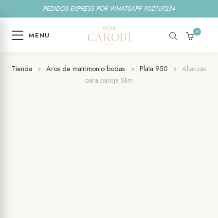
PEDIDOS EXPRESS POR WHATSAPP 902769234
0
MENU
SEARCH
CART
Tienda
»
Aros de matrimonio bodas
»
Plata 950
»
Alianzas
para pareja Slim