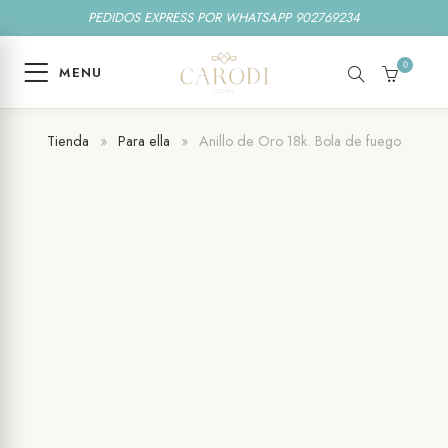
PEDIDOS EXPRESS POR WHATSAPP 902769234
0
MENU
SEARCH
CART
Tienda
»
Para ella
»
Anillo de Oro 18k. Bola de fuego