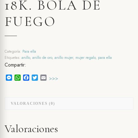
18K. BOLA DE
FUEGO
Categoría:
Para ella
Etiquetas:
anillo
,
anillo de oro
,
anillo mujer
,
mujer regalo
,
para ella
Compartir:
Messenger
WhatsApp
Facebook
Twitter
Email
>>>
VALORACIONES (0)
Valoraciones