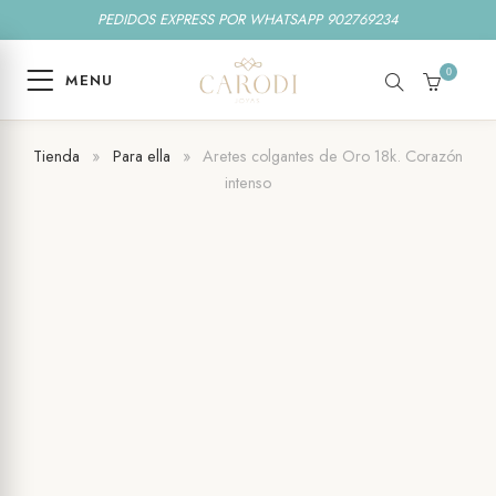
PEDIDOS EXPRESS POR WHATSAPP 902769234
0
MENU
SEARCH
CART
Tienda
»
Para ella
»
Aretes colgantes de Oro 18k. Corazón
intenso