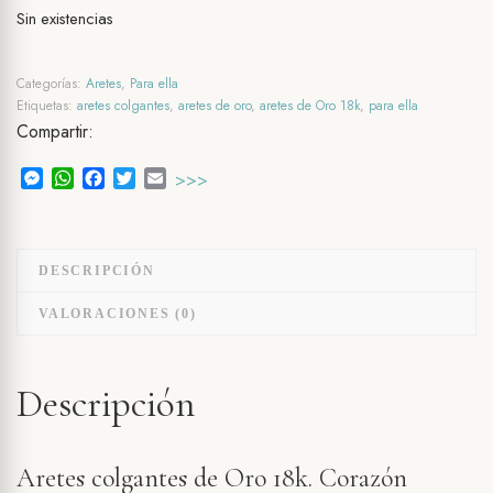
Sin existencias
Categorías:
Aretes
,
Para ella
Etiquetas:
aretes colgantes
,
aretes de oro
,
aretes de Oro 18k
,
para ella
Compartir:
Messenger
WhatsApp
Facebook
Twitter
Email
>>>
DESCRIPCIÓN
VALORACIONES (0)
Descripción
Aretes colgantes de Oro 18k. Corazón