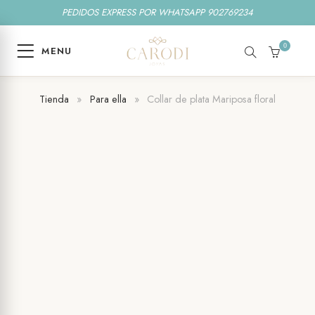
PEDIDOS EXPRESS POR WHATSAPP 902769234
0
MENU
SEARCH
CART
Tienda
»
Para ella
»
Collar de plata Mariposa floral