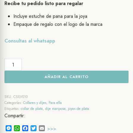
Recibe tu pedido listo para regalar
Incluye estuche de pana para la joya
Empaque de regalo con el logo de la marca
Consultas al
whatsapp
Collar
de
AÑADIR AL CARRITO
plata
Mariposa
floral
SKU:
CSILV010
cantidad
Categorías:
Collares y dijes
,
Para ella
Etiquetas:
collar de plata
,
dije mariposa
,
joyas de plata
Compartir:
Messenger
WhatsApp
Facebook
Twitter
Email
>>>