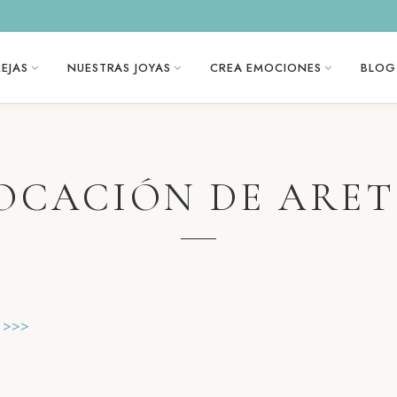
EJAS
NUESTRAS JOYAS
CREA EMOCIONES
BLOG
OCACIÓN DE ARET
k
er
Email
>>>