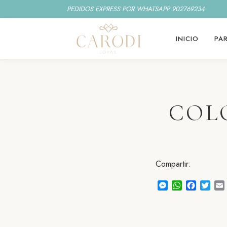
PEDIDOS EXPRESS POR WHATSAPP 902769234
INICIO
PAR
COL
Compartir:
Messenger
WhatsApp
Faceboo
Twitt