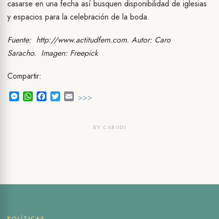
casarse en una fecha así busquen disponibilidad de iglesias
y espacios para la celebración de la boda.
Fuente: http://www.actitudfem.com. Autor: Caro
Saracho.
Imagen: Freepick
Compartir:
Messenger
WhatsApp
Facebook
Twitter
Email
>>>
BY
CARODI
POLÍTICAS