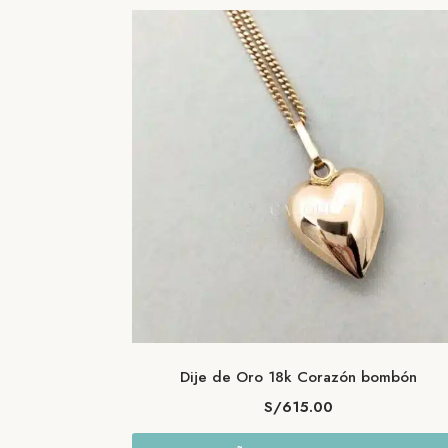
los
últimos
Dije de Oro 18k Corazón bombón
S/
615.00