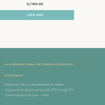
S/
190.00
LEER MÁS
SUSCRÍBASE PARA OBTENER NOVEDADES
VISÍTENOS
Reserve
su cita
y lo atenderemos en nuestro
showroom
en el
Jirón de la Unión 870 Tienda 115
.
Centro histórico de Lima – Perú.