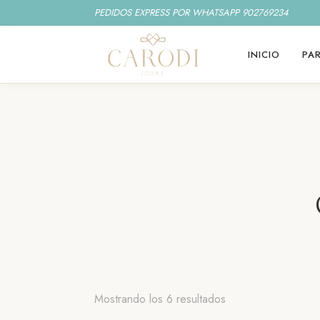
PEDIDOS EXPRESS POR WHATSAPP 902769234
INICIO
PAR
Ordenado
Mostrando los 6 resultados
por