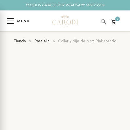
PEDIDOS EXPRESS POR WHATSAPP 902769234
0
MENU
SEARCH
CART
Tienda
»
Para ella
»
Collar y dije de plata Pink rosado