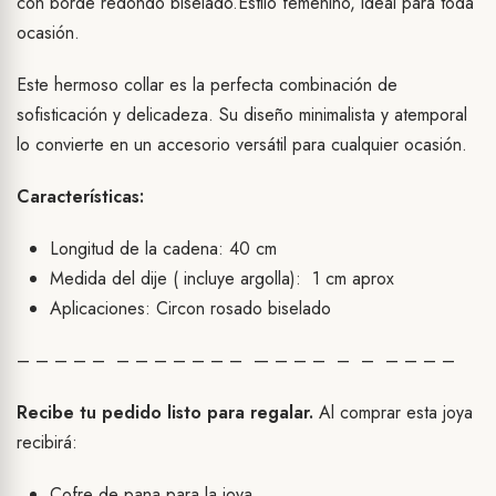
con borde redondo biselado.Estilo femenino, ideal para toda
ocasión.
Este hermoso collar es la perfecta combinación de
sofisticación y delicadeza. Su diseño minimalista y atemporal
lo convierte en un accesorio versátil para cualquier ocasión.
Características:
Longitud de la cadena: 40 cm
Medida del dije ( incluye argolla): 1 cm aprox
Aplicaciones: Circon rosado biselado
– – – – – – – – – – – – — – – – – – – – – –
Recibe tu pedido listo para regalar.
Al comprar esta joya
recibirá:
Cofre de pana para la joya