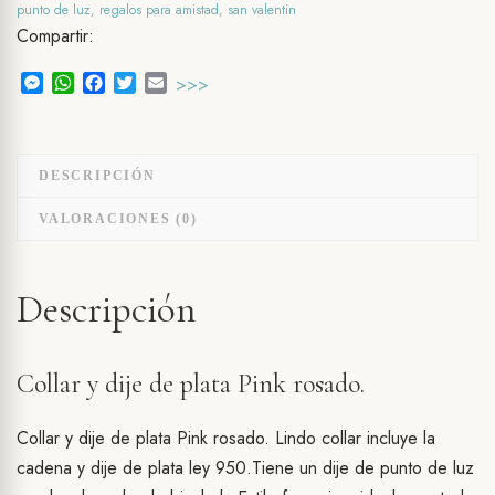
punto de luz
,
regalos para amistad
,
san valentin
rosado
Compartir:
cantidad
Messenger
WhatsApp
Facebook
Twitter
Email
>>>
DESCRIPCIÓN
VALORACIONES (0)
Descripción
Collar y dije de plata Pink rosado.
Collar y dije de plata Pink rosado. Lindo collar incluye la
cadena y dije de plata ley 950.Tiene un dije de punto de luz