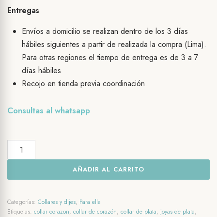
Entregas
Envíos a domicilio se realizan dentro de los 3 días
hábiles siguientes a partir de realizada la compra (Lima).
Para otras regiones el tiempo de entrega es de 3 a 7
días hábiles
Recojo en tienda previa coordinación.
Consultas al
whatsapp
Collar
y
AÑADIR AL CARRITO
dije
de
plata
Categorías:
Collares y dijes
,
Para ella
Pink
Etiquetas:
collar corazon
,
collar de corazón
,
collar de plata
,
joyas de plata
,