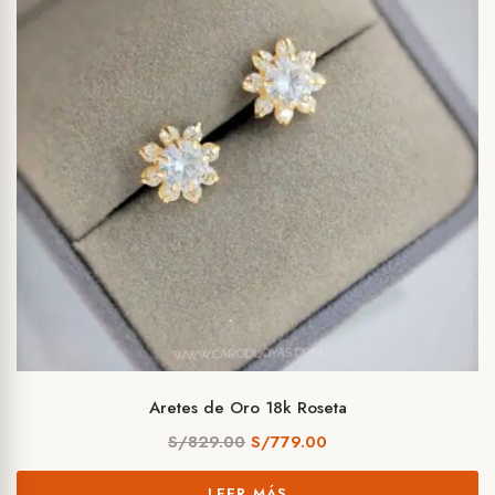
Aretes de Oro 18k Roseta
El
El
S/
829.00
S/
779.00
precio
precio
LEER MÁS