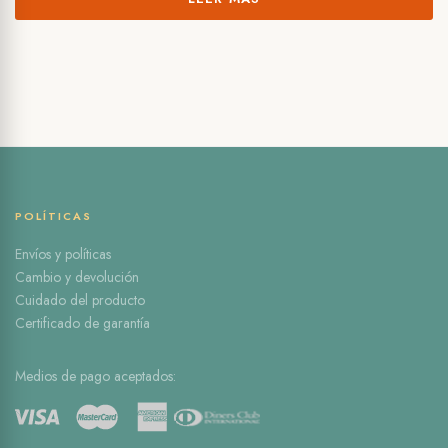
original
actual
era:
es:
S/829.00.
S/779.00.
POLÍTICAS
Envíos y políticas
Cambio y devolución
Cuidado del producto
Certificado de garantía
Medios de pago aceptados: