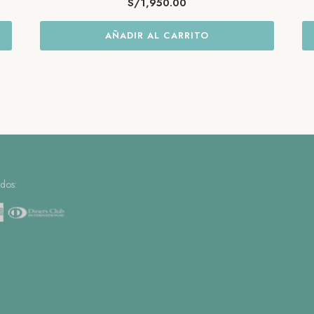
S/
1,950.00
AÑADIR AL CARRITO
dos: