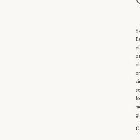
S
E
el
p
el
pr
ci
so
fo
m
g
C