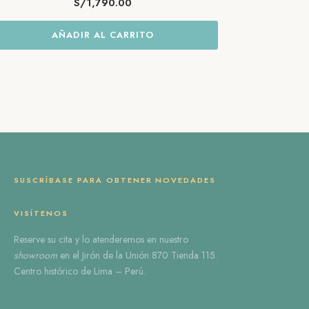
S/
1,790.00
AÑADIR AL CARRITO
SUSCRÍBASE PARA OBTENER NOVEDADES
VISÍTENOS
Reserve
su cita
y lo atenderemos en nuestro
showroom
en el
Jirón de la Unión 870 Tienda 115
.
Centro histórico de Lima – Perú.