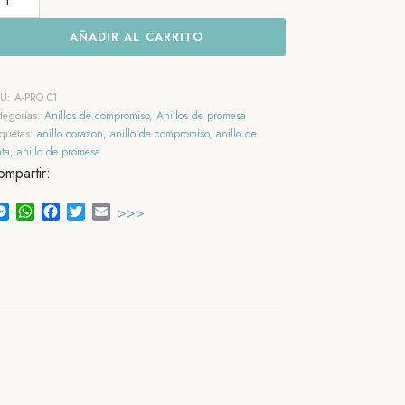
e
AÑADIR AL CARRITO
ompromiso
orazón
lamour
KU:
A-PRO 01
ntidad
tegorías:
Anillos de compromiso
,
Anillos de promesa
iquetas:
anillo corazon
,
anillo de compromiso
,
anillo de
ata
,
anillo de promesa
mpartir:
Messenger
WhatsApp
Facebook
Twitter
Email
>>>