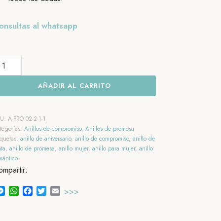
onsultas al whatsapp
illo
e
AÑADIR AL CARRITO
ata
ernal
agic
KU:
A-PRO 02-2-1-1
ntidad
tegorías:
Anillos de compromiso
,
Anillos de promesa
iquetas:
anillo de aniversario
,
anillo de compromiso
,
anillo de
ata
,
anillo de promesa
,
anillo mujer
,
anillo para mujer
,
anillo
mántico
mpartir:
Messenger
WhatsApp
Facebook
Twitter
Email
>>>