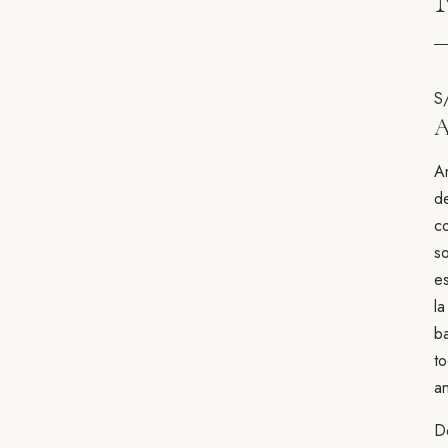
S
A
A
de
c
so
es
la
b
to
an
De