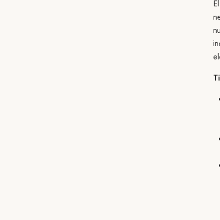
El
ne
n
in
el
T