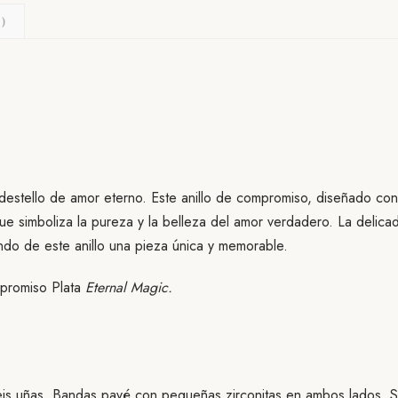
)
destello de amor eterno. Este anillo de compromiso, diseñado con 
ue simboliza la pureza y la belleza del amor verdadero. La deli
endo de este anillo una pieza única y memorable.
mpromiso Plata
Eternal Magic.
eis uñas. Bandas pavé con pequeñas zirconitas en ambos lados. S