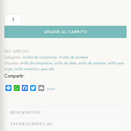
Anillo
de
AÑADIR AL CARRITO
Plata
Encanto
cantidad
SKU:
APRO 03-1
Categorías:
Anillos de compromiso
,
Anillos de promesa
Etiquetas:
anillo de compromiso
,
anillo de plata
,
anillo de promesa
,
anillo para
mujer
,
anillo romántico
,
para ella
Compartir:
Messenger
WhatsApp
Facebook
Twitter
Email
>>>
DESCRIPCIÓN
VALORACIONES (0)