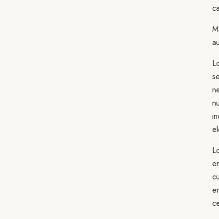
c
M
au
L
se
ne
n
in
el
L
en
cu
e
ce