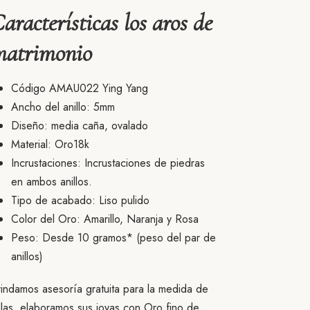
aracterísticas los aros de
matrimonio
Código AMAU022 Ying Yang
Ancho del anillo: 5mm
Diseño: media caña, ovalado
Material: Oro18k
Incrustaciones: Incrustaciones de piedras
en ambos anillos.
Tipo de acabado: Liso pulido
Color del Oro: Amarillo, Naranja y Rosa
Peso: Desde 10 gramos* (peso del par de
anillos)
indamos asesoría gratuita para la medida de
llas, elaboramos sus joyas con Oro fino de