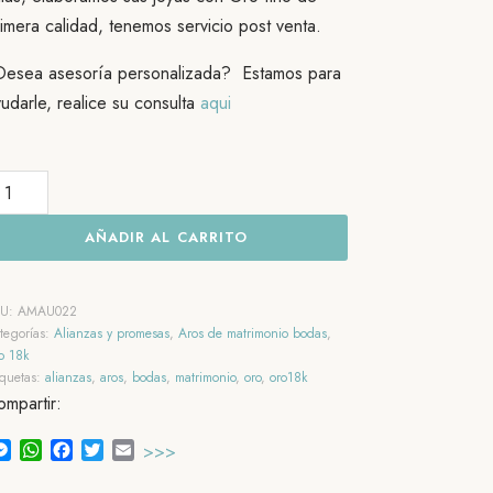
imera calidad, tenemos servicio post venta.
Desea asesoría personalizada? Estamos para
udarle, realice su consulta
aqui
ros
e
AÑADIR AL CARRITO
trimonio
ro18k.
mor
KU:
AMAU022
ng
tegorías:
Alianzas y promesas
,
Aros de matrimonio bodas
,
o 18k
ang
iquetas:
alianzas
,
aros
,
bodas
,
matrimonio
,
oro
,
oro18k
ntidad
mpartir:
Messenger
WhatsApp
Facebook
Twitter
Email
>>>