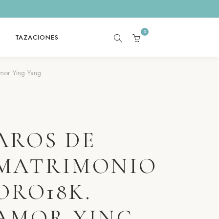
0
TAZACIONES
SEARCH
CART
mor Ying Yang
AROS DE
MATRIMONIO
ORO18K.
AMOR YING