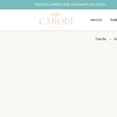
PEDIDOS EXPRESS POR WHATSAPP 902769234
INICIO
PAR
Tienda
»
A