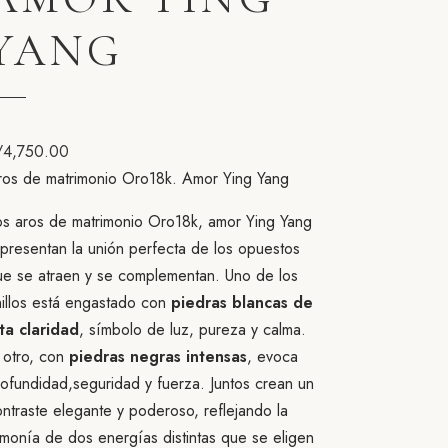
YANG
/
4,750.00
ros de matrimonio Oro18k. Amor Ying Yang
os aros de matrimonio Oro18k, amor Ying Yang
presentan la unión perfecta de los opuestos
ue se atraen y se complementan. Uno de los
nillos está engastado con
piedras blancas de
lta claridad
, símbolo de luz, pureza y calma.
 otro, con
piedras negras intensas
, evoca
ofundidad,seguridad y fuerza. Juntos crean un
ntraste elegante y poderoso, reflejando la
monía de dos energías distintas que se eligen