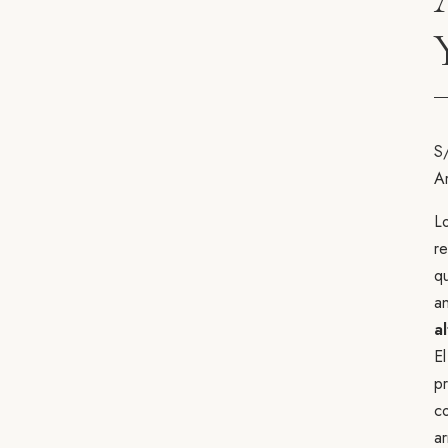
S
A
L
re
q
a
a
El
pr
co
ar