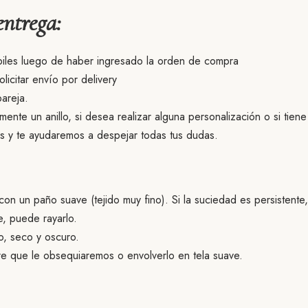
entrega:
biles luego de haber ingresado la orden de compra
licitar envío por delivery
pareja.
mente un anillo, si desea realizar alguna personalización o si tien
s y te ayudaremos a despejar todas tus dudas.
 con un paño suave (tejido muy fino). Si la suciedad es persistente
e, puede rayarlo.
o, seco y oscuro.
e que le obsequiaremos o envolverlo en tela suave.