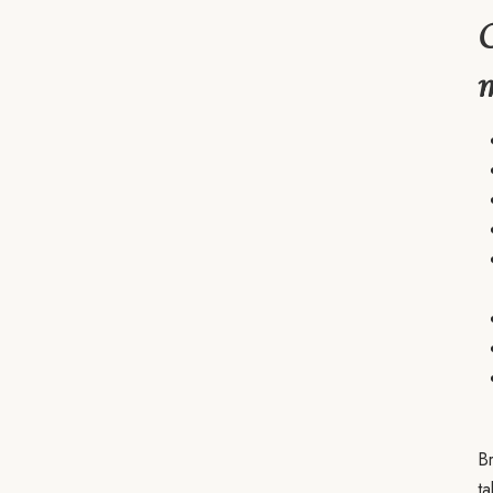
C
Br
ta