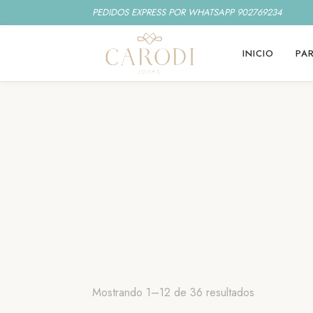
PEDIDOS EXPRESS POR WHATSAPP 902769234
INICIO
PAR
Ordenado
Mostrando 1–12 de 36 resultados
por