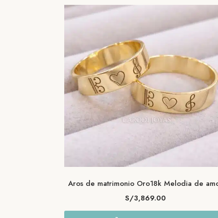
los
últimos
Aros de matrimonio Oro18k Melodia de am
S/
3,869.00