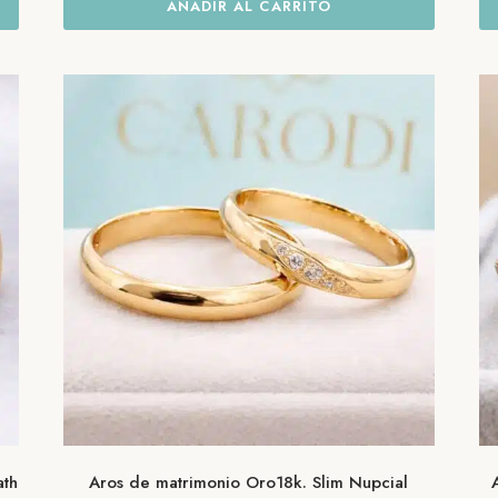
AÑADIR AL CARRITO
ath
Aros de matrimonio Oro18k. Slim Nupcial