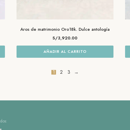
Aros de matrimonio Oro18k. Dulce antología
S/
3,920.00
AÑADIR AL CARRITO
1
2
3
→
dos: