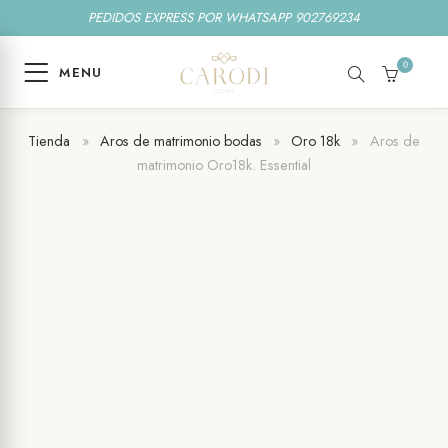
PEDIDOS EXPRESS POR WHATSAPP 902769234
0
MENU
SEARCH
CART
Tienda
»
Aros de matrimonio bodas
»
Oro 18k
»
Aros de
matrimonio Oro18k. Essential