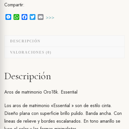
Compartir:
Messenger
WhatsApp
Facebook
Twitter
Email
>>>
DESCRIPCIÓN
VALORACIONES (0)
Descripción
Aros de matrimonio Oro18k. Essential
Los aros de matrimonio «Essential » son de estilo cinta.
Diseño plana con superficie brillo pulido. Banda ancha. Con
lineas de relieve y
bordes escalanados. En tono amarillo se
luce el color y las formas minimalistas.