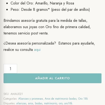
Color del Oro: Amarillo, Naranja y Rosa
Peso: Desde 8 gramos* (peso del par de anillos)
Brindamos asesoría gratuita para la medida de tallas,
elaboramos sus joyas con Oro fino de primera calidad,
tenemos servicio post venta.
¿Desea asesoría personalizada? Estamos para ayudarle,
realice su consulta
aqui
Aros
de
AÑADIR AL CARRITO
matrimonio
Oro18k.
Essential
SKU:
AMAU021
cantidad
Categorías:
Alianzas y promesas
,
Aros de matrimonio bodas
,
Oro 18k
Etiquetas:
alianzas
,
aros
,
bodas
,
matrimonio
,
oro
,
oro18k