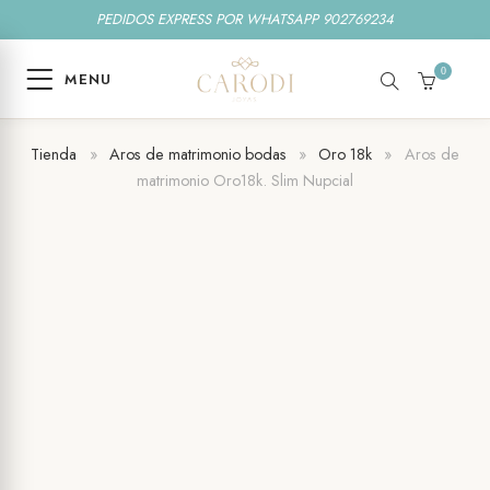
PEDIDOS EXPRESS POR WHATSAPP 902769234
0
MENU
SEARCH
CART
Tienda
»
Aros de matrimonio bodas
»
Oro 18k
»
Aros de
matrimonio Oro18k. Slim Nupcial