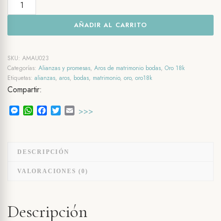
Aros
de
AÑADIR AL CARRITO
matrimonio
Oro18k.
Slim
SKU:
AMAU023
Nupcial
Categorías:
Alianzas y promesas
,
Aros de matrimonio bodas
,
Oro 18k
Etiquetas:
alianzas
,
aros
,
bodas
,
matrimonio
,
oro
,
oro18k
cantidad
Compartir:
Messenger
WhatsApp
Facebook
Twitter
Email
>>>
DESCRIPCIÓN
VALORACIONES (0)
Descripción